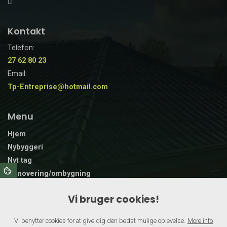
Kontakt
Telefon:
27 62 80 23
Email:
Tp-Entreprise@hotmail.com
Menu
Hjem
Nybyggeri
Nyt tag
Renovering/ombygning
Træterrasse
Vi bruger cookies!
Vinduer og døre
Andre opgaver
Vi benytter cookies for at give dig den bedst mulige oplevelse.
More info
Galleri