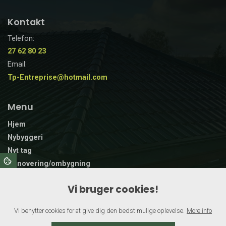
Kontakt
Telefon:
27 62 80 23
Email:
Tp-Entreprise@hotmail.com
Menu
Hjem
Nybyggeri
Nyt tag
Renovering/ombygning
Træterrasse
Vi bruger cookies!
Vinduer og døre
Andre opgaver
Vi benytter cookies for at give dig den bedst mulige oplevelse.
More info
Galleri