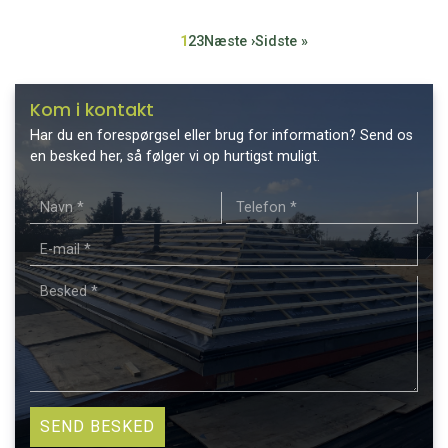
Sideinddeling
Side
1
Side
2
Side
3
Næste
Næste ›
Sidste
Sidste »
side
side
Kom i kontakt
Har du en forespørgsel eller brug for information? Send os
en besked her, så følger vi op hurtigst muligt.