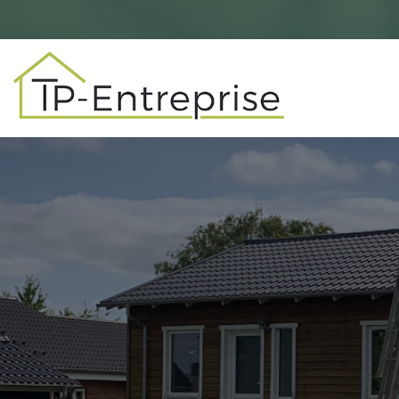
Gå
til
hovedindhold