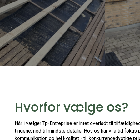
Hvorfor vælge os?
Når i vælger Tp-Entreprise er intet overladt til tilfældighe
tingene, ned til mindste detalje. Hos os har vi altid fokus 
kommunikation og høj kvalitet - til konkurrencedygtige pris