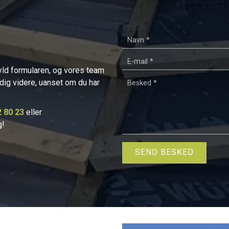
s
yld formularen, og vores team
pe dig videre, uanset om du har
2 80 23
eller
g!