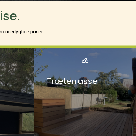
ise.
urrencedygtige priser.
Træterrasse