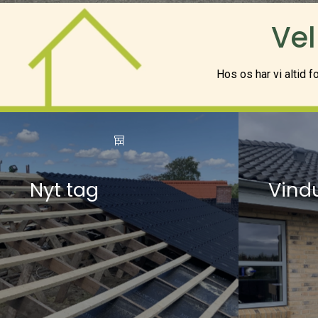
Vel
Hos os har vi altid f
Nyt tag
Vind