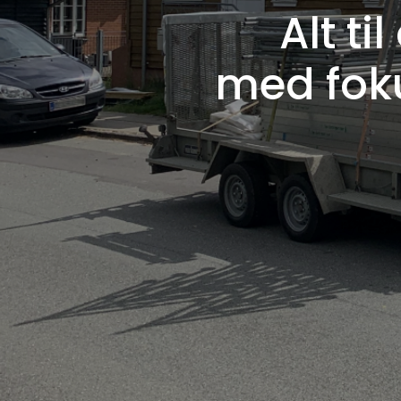
Alt ti
med fok