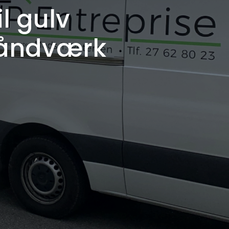
il gulv
håndværk