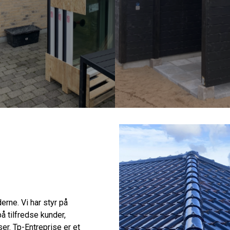
derne. Vi har styr på
på tilfredse kunder,
er. Tp-Entreprise er et