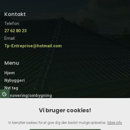
Kontakt
Telefon:
27 62 80 23
Email:
Tp-Entreprise@hotmail.com
Menu
Hjem
Nybyggeri
Nyt tag
Renovering/ombygning
Træterrasse
Vi bruger cookies!
Vinduer og døre
Andre opgaver
Vi benytter cookies for at give dig den bedst mulige oplevelse.
More info
Galleri