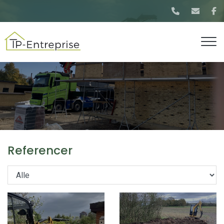
Gå
til
hovedindhold
Referencer